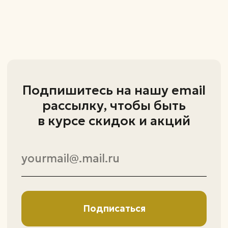
Столы
Стулья
Компьютерные стулья
ИП Ивонина Марина Владимировна
ОГРНИП - 324180000053531
ИНН - 183113049976
426000 Удмуртская Республика,
г.Ижевск, ул. Проспект Конструктора
Калашникова М.Т., д. 3 кв. 58
политика конфиденциальности