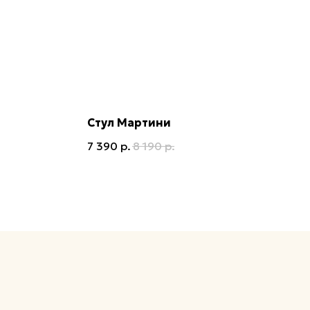
Стул Мартини
7 390
р.
8 190
р.