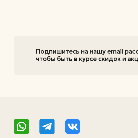
+7 (995) 798-82-34
+7 (951) 216-91-97
zastolye@inbox.ru