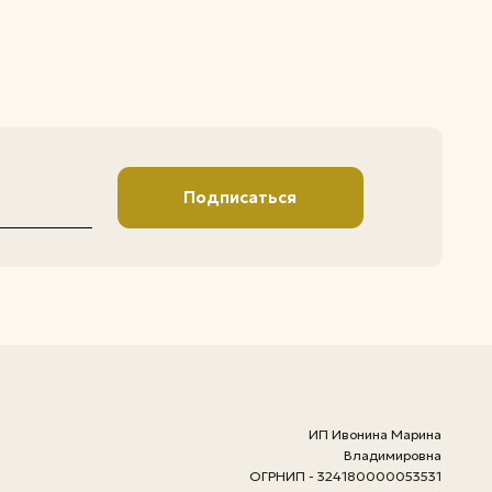
ИП Ивонина Марина
Владимировна
ОГРНИП - 324180000053531
ИНН - 183113049976
426000 Удмуртская
Республика, г.Ижевск, ул.
Проспект Конструктора
Калашникова М.Т., д. 3 кв. 58
политика конфиденциальности