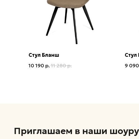
Стул Бланш
Стул
Приглашаем в наши шоурумы 
10 190
р.
11 280
р.
9 090