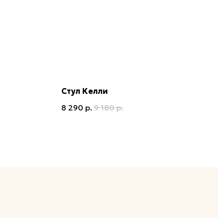
Стул Келли
8 290
р.
9 180
р.