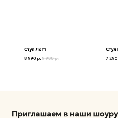
Стул Лотт
Стул
Приглашаем в наши шоурумы 
8 990
р.
9 980
р.
7 290