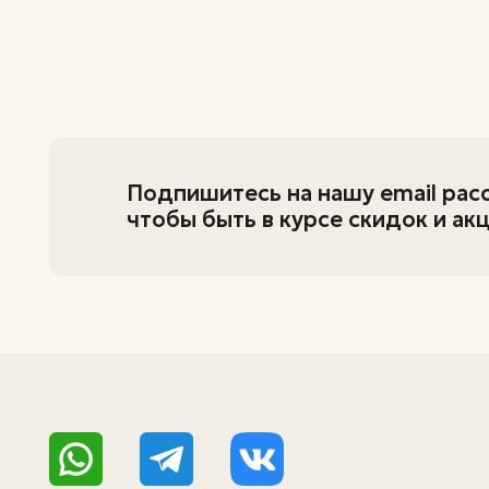
+7 (995) 798-82-34
+7 (951) 216-91-97
zastolye@inbox.ru