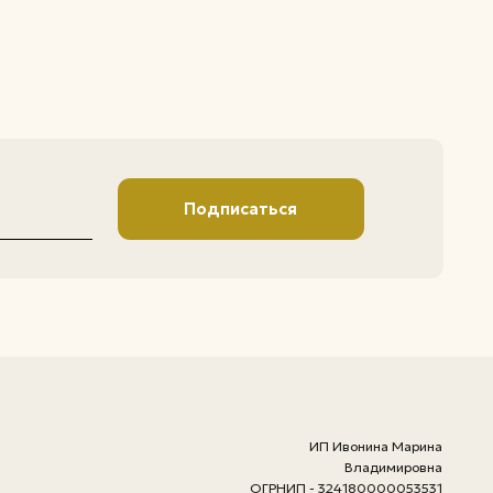
ИП Ивонина Марина
Владимировна
ОГРНИП - 324180000053531
ИНН - 183113049976
426000 Удмуртская
Республика, г.Ижевск, ул.
Проспект Конструктора
Калашникова М.Т., д. 3 кв. 58
политика конфиденциальности