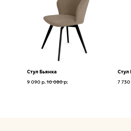
Стул Бьянка
Стул
9 090
р.
10 080
р.
7 730
Приглашаем в наши шоурумы 