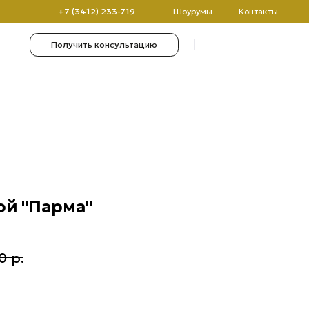
(3412) 233-719
Шоурумы
Контакты
чить консультацию
0
0
ой "Парма"
0
р.