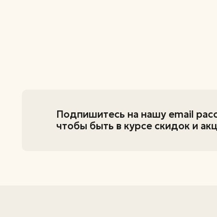
Подпишитесь на нашу email рассылку
чтобы быть в курсе скидок и акций
+7 (995) 798-82-34
+7 (951) 216-91-97
zastolye@inbox.ru