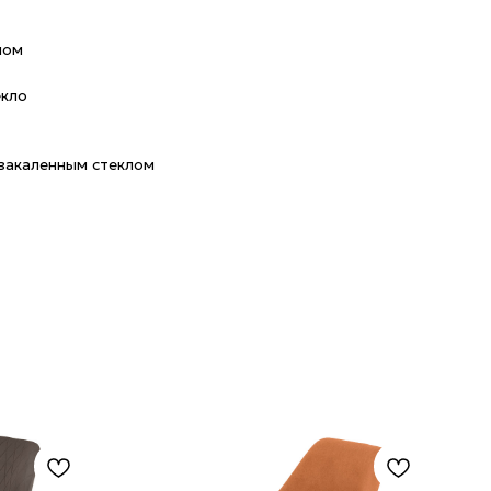
лом
екло
закаленным стеклом