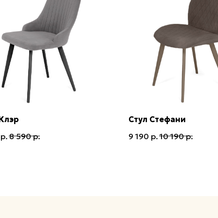
 Клэр
Стул Стефани
р.
8 590
р.
9 190
р.
10 190
р.
в Ижевске
ТЦ Мой Порт
​Г.Ижевск, ул.Кирова, 146, 2 этаж