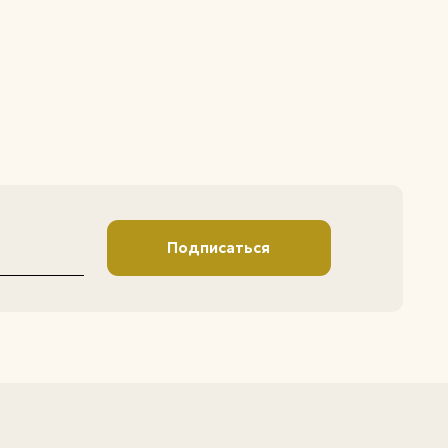
Подписаться
ИП Ивонина Марина
Владимировна
ОГРНИП - 324180000053531
ИНН - 183113049976
426000 Удмуртская
Республика, г.Ижевск, ул.
Проспект Конструктора
Калашникова М.Т., д. 3 кв. 58