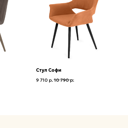
Стул Софи
9 710
р.
10 790
р.