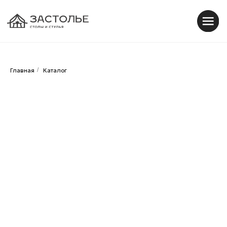
0
0
Главная
/
Каталог