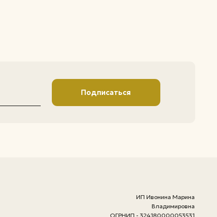
ИП Ивонина Марина
Владимировна
ОГРНИП - 324180000053531
ИНН - 183113049976
426000 Удмуртская
Республика, г.Ижевск, ул.
Проспект Конструктора
Калашникова М.Т., д. 3 кв. 58
политика конфиденциальности