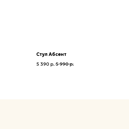
Стул Абсент
5 390
р.
5 990
р.