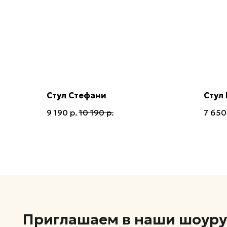
Стул Стефани
Стул
9 190
р.
10 190
р.
7 650
Приглашаем в наши шоурумы 