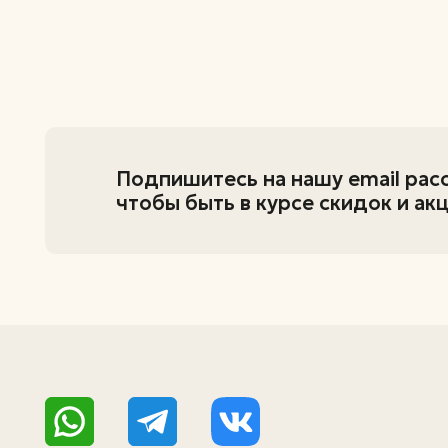
+7 (995) 798-82-34
+7 (951) 216-91-97
zastolye@inbox.ru