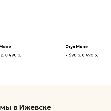
 Моне
Стул Моне
р.
8 490
р.
7 690
р.
8 490
р.
в Ижевске
ТЦ Мой Порт
​Г.Ижевск, ул.Кирова, 146, 2 этаж
8(3412) 233-719
+7 (951) 216-91-97
Построить маршрут