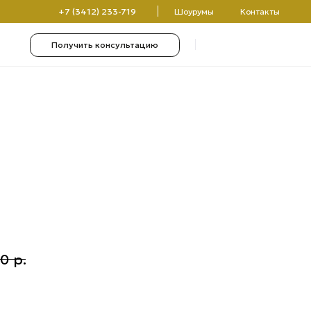
(3412) 233-719
Шоурумы
Контакты
чить консультацию
0
0
00
р.