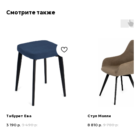
Смотрите также
Приглашаем в наши
шоурумы в Ижевске
ТЦ Мой Порт
​Г.Ижевск, ул.Кирова, 146, 2 этаж
8(3412) 233-719
+7 (951) 216-91-97
Табурет Ева
Стул Молли
3 190
р.
3 490
р.
8 810
р.
9 780
р.
ТЦ Три Кита