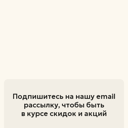
+7 (995) 798-82-34
+7 (951) 216-91-97
zastolye@inbox.ru
Каталог
Столы
Стулья
Компьютерные стулья
ИП Ивонина Марина Владимировна
ОГРНИП - 324180000053531
ИНН - 183113049976
426000 Удмуртская Республика,
г.Ижевск, ул. Проспект Конструктора
Калашникова М.Т., д. 3 кв. 58