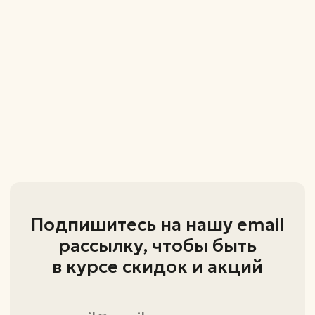
+7 (995) 798-82-34
+7 (951) 216-91-97
zastolye@inbox.ru
Каталог
Столы
Стулья
Компьютерные стулья
ИП Ивонина Марина Владимировна
ОГРНИП - 324180000053531
ИНН - 183113049976
426000 Удмуртская Республика,
г.Ижевск, ул. Проспект Конструктора
Калашникова М.Т., д. 3 кв. 58