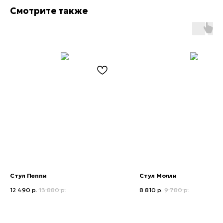
Смотрите также
Приглашаем в наши
шоурумы в Ижевске
ТЦ Мой Порт
​Г.Ижевск, ул.Кирова, 146, 2 этаж
8(3412) 233-719
+7 (951) 216-91-97
Стул Пеппи
Стул Молли
12 490
р.
13 880
р.
8 810
р.
9 780
р.
ТЦ Три Кита