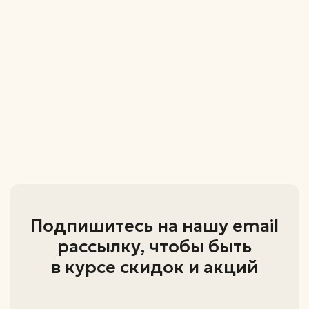
+7 (995) 798-82-34
+7 (951) 216-91-97
zastolye@inbox.ru
Каталог
Столы
Стулья
Компьютерные стулья
ИП Ивонина Марина Владимировна
ОГРНИП - 324180000053531
ИНН - 183113049976
426000 Удмуртская Республика,
г.Ижевск, ул. Проспект Конструктора
Калашникова М.Т., д. 3 кв. 58