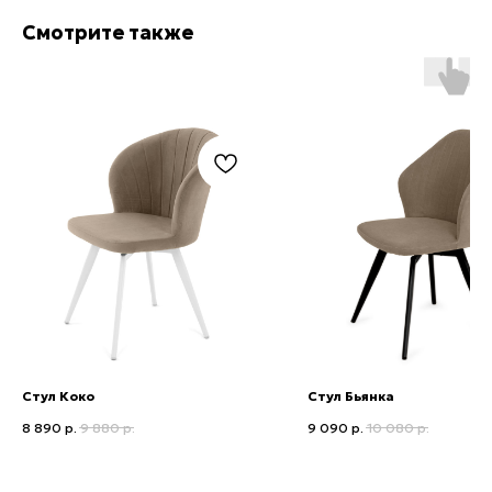
Смотрите также
Приглашаем в наши
шоурумы в Ижевске
ТЦ Мой Порт
​Г.Ижевск, ул.Кирова, 146, 2 этаж
8(3412) 233-719
+7 (951) 216-91-97
Стул Коко
Стул Бьянка
8 890
р.
9 880
р.
9 090
р.
10 080
р.
ТЦ Три Кита