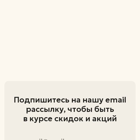
+7 (995) 798-82-34
+7 (951) 216-91-97
zastolye@inbox.ru
Каталог
Столы
Стулья
Компьютерные стулья
ИП Ивонина Марина Владимировна
ОГРНИП - 324180000053531
ИНН - 183113049976
426000 Удмуртская Республика,
г.Ижевск, ул. Проспект Конструктора
Калашникова М.Т., д. 3 кв. 58