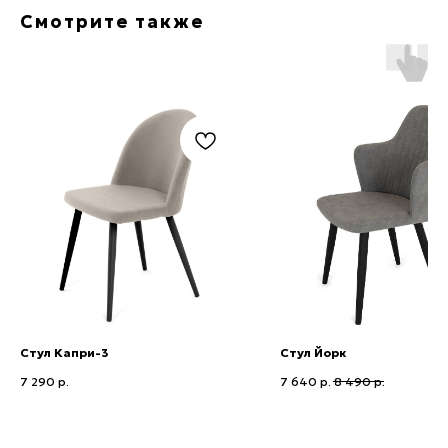
Смотрите также
Приглашаем в наши
шоурумы в Ижевске
ТЦ Мой Порт
​Г.Ижевск, ул.Кирова, 146, 2 этаж
8(3412) 233-719
+7 (951) 216-91-97
Стул Капри-3
Стул Йорк
7 290
р.
7 640
р.
8 490
р.
ТЦ Три Кита